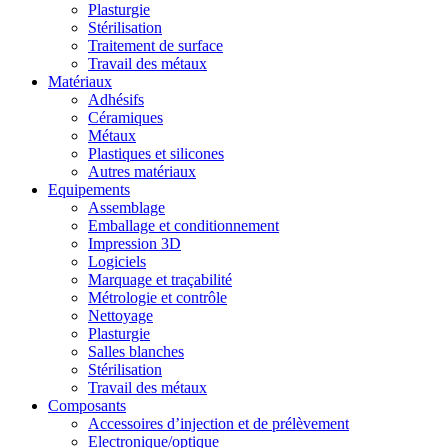
Plasturgie
Stérilisation
Traitement de surface
Travail des métaux
Matériaux
Adhésifs
Céramiques
Métaux
Plastiques et silicones
Autres matériaux
Equipements
Assemblage
Emballage et conditionnement
Impression 3D
Logiciels
Marquage et traçabilité
Métrologie et contrôle
Nettoyage
Plasturgie
Salles blanches
Stérilisation
Travail des métaux
Composants
Accessoires d’injection et de prélèvement
Electronique/optique