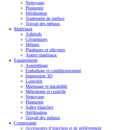
Nettoyage
Plasturgie
Stérilisation
Traitement de surface
Travail des métaux
Matériaux
Adhésifs
Céramiques
Métaux
Plastiques et silicones
Autres matériaux
Equipements
Assemblage
Emballage et conditionnement
Impression 3D
Logiciels
Marquage et traçabilité
Métrologie et contrôle
Nettoyage
Plasturgie
Salles blanches
Stérilisation
Travail des métaux
Composants
Accessoires d’injection et de prélèvement