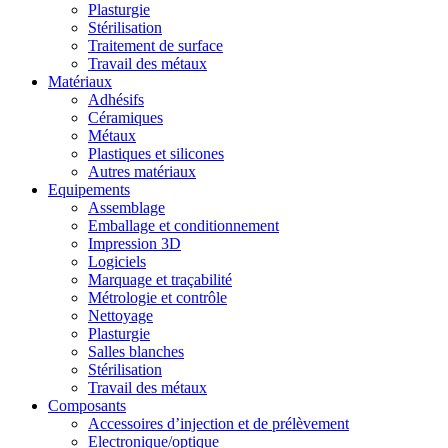
Plasturgie
Stérilisation
Traitement de surface
Travail des métaux
Matériaux
Adhésifs
Céramiques
Métaux
Plastiques et silicones
Autres matériaux
Equipements
Assemblage
Emballage et conditionnement
Impression 3D
Logiciels
Marquage et traçabilité
Métrologie et contrôle
Nettoyage
Plasturgie
Salles blanches
Stérilisation
Travail des métaux
Composants
Accessoires d’injection et de prélèvement
Electronique/optique