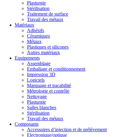
Plasturgie
Stérilisation
Traitement de surface
Travail des métaux
Matériaux
Adhésifs
Céramiques
Métaux
Plastiques et silicones
Autres matériaux
Equipements
Assemblage
Emballage et conditionnement
Impression 3D
Logiciels
Marquage et traçabilité
Métrologie et contrôle
Nettoyage
Plasturgie
Salles blanches
Stérilisation
Travail des métaux
Composants
Accessoires d’injection et de prélèvement
Electronique/optique