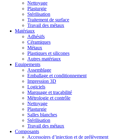
Nettoyage
Plasturgie
Stérilisation
Traitement de surface
Travail des métaux
Matériaux
Adhésifs
Céramiques
Métaux
Plastiques et silicones
Autres matériaux
Equipements
Assemblage
Emballage et conditionnement
Impression 3D
Logiciels
Marquage et traçabilité
Métrologie et contrôle
Nettoyage
Plasturgie
Salles blanches
Stérilisation
Travail des métaux
Composants
Accessoires d’injection et de prélèvement