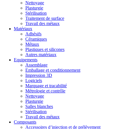
Nettoyage
Plasturgie
Stérilisation
Traitement de surface
Travail des métaux
Matériaux
Adhésifs
Céramiques
Métaux
Plastiques et silicones
Autres matériaux
Equipements
Assemblage
Emballage et conditionnement
Impression 3D
Logiciels
Marquage et traçabilité
Métrologie et contrôle
Nettoyage
Plasturgie
Salles blanches
Stérilisation
Travail des métaux
Composants
Accessoires d’injection et de prélèvement