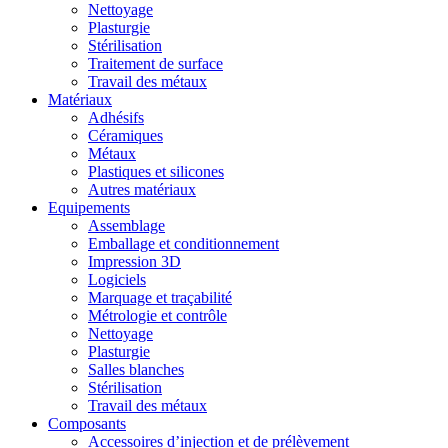
Nettoyage
Plasturgie
Stérilisation
Traitement de surface
Travail des métaux
Matériaux
Adhésifs
Céramiques
Métaux
Plastiques et silicones
Autres matériaux
Equipements
Assemblage
Emballage et conditionnement
Impression 3D
Logiciels
Marquage et traçabilité
Métrologie et contrôle
Nettoyage
Plasturgie
Salles blanches
Stérilisation
Travail des métaux
Composants
Accessoires d’injection et de prélèvement