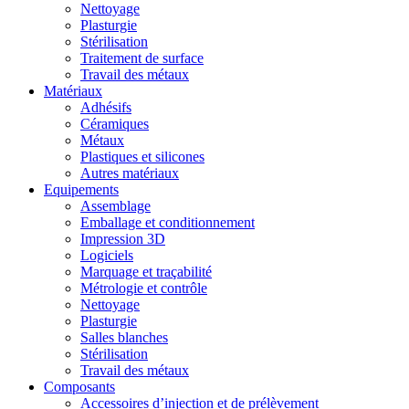
Nettoyage
Plasturgie
Stérilisation
Traitement de surface
Travail des métaux
Matériaux
Adhésifs
Céramiques
Métaux
Plastiques et silicones
Autres matériaux
Equipements
Assemblage
Emballage et conditionnement
Impression 3D
Logiciels
Marquage et traçabilité
Métrologie et contrôle
Nettoyage
Plasturgie
Salles blanches
Stérilisation
Travail des métaux
Composants
Accessoires d’injection et de prélèvement