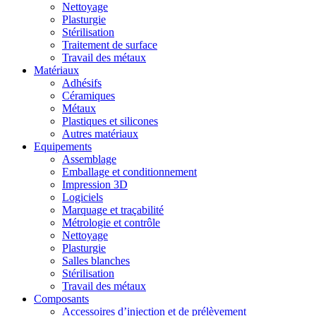
Nettoyage
Plasturgie
Stérilisation
Traitement de surface
Travail des métaux
Matériaux
Adhésifs
Céramiques
Métaux
Plastiques et silicones
Autres matériaux
Equipements
Assemblage
Emballage et conditionnement
Impression 3D
Logiciels
Marquage et traçabilité
Métrologie et contrôle
Nettoyage
Plasturgie
Salles blanches
Stérilisation
Travail des métaux
Composants
Accessoires d’injection et de prélèvement