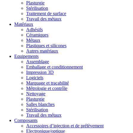
Plasturgie
Stérilisation
Traitement de surface
Travail des métaux
Matériaux
Adhésifs
Céramiques
Métaux
Plastiques et silicones
Autres matériaux
Equipements
Assemblage
Emballage et conditionnement
Impression 3D
Logiciels
Marquage et traçabilité
Métrologie et contrôle
Nettoyage
Plasturgie
Salles blanches
Stérilisation
Travail des métaux
Composants
Accessoires d’injection et de prélèvement
Electronique/optique