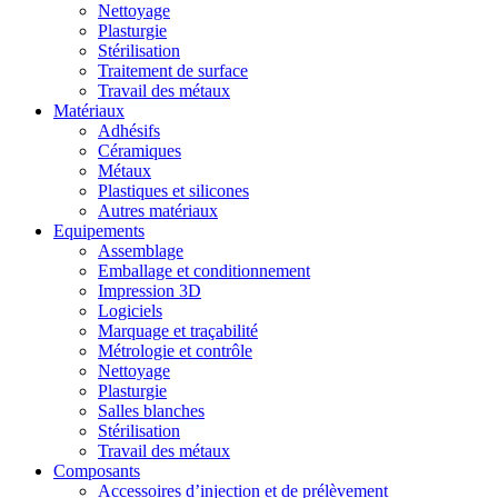
Nettoyage
Plasturgie
Stérilisation
Traitement de surface
Travail des métaux
Matériaux
Adhésifs
Céramiques
Métaux
Plastiques et silicones
Autres matériaux
Equipements
Assemblage
Emballage et conditionnement
Impression 3D
Logiciels
Marquage et traçabilité
Métrologie et contrôle
Nettoyage
Plasturgie
Salles blanches
Stérilisation
Travail des métaux
Composants
Accessoires d’injection et de prélèvement