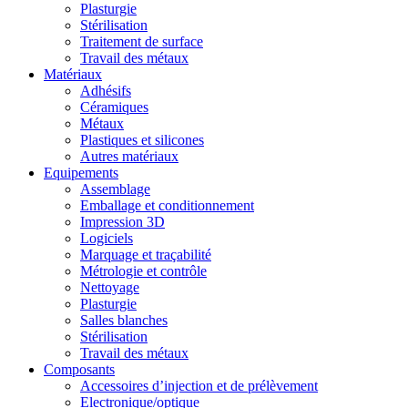
Plasturgie
Stérilisation
Traitement de surface
Travail des métaux
Matériaux
Adhésifs
Céramiques
Métaux
Plastiques et silicones
Autres matériaux
Equipements
Assemblage
Emballage et conditionnement
Impression 3D
Logiciels
Marquage et traçabilité
Métrologie et contrôle
Nettoyage
Plasturgie
Salles blanches
Stérilisation
Travail des métaux
Composants
Accessoires d’injection et de prélèvement
Electronique/optique