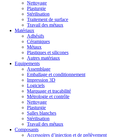
Nettoyage
Plasturgie
Stérilisation
Traitement de surface
Travail des métaux
Matériaux
Adhésifs
Céramiques
Métaux
Plastiques et silicones
Autres matériaux
Equipements
Assemblage
Emballage et conditionnement
Impression 3D
Logiciels
Marquage et traçabilité
Métrologie et contrôle
Nettoyage
Plasturgie
Salles blanches
Stérilisation
Travail des métaux
Composants
Accessoires d’injection et de prélèvement