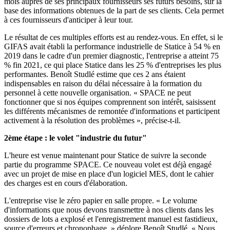
mois auprès de ses principaux fournisseurs ses futurs besoins, sur la
base des informations obtenues de la part de ses clients. Cela permet
à ces fournisseurs d'anticiper à leur tour.
Le résultat de ces multiples efforts est au rendez-vous. En effet, si le
GIFAS avait établi la performance industrielle de Statice à 54 % en
2019 dans le cadre d'un premier diagnostic, l'entreprise a atteint 75
% fin 2021, ce qui place Statice dans les 25 % d'entreprises les plus
performantes. Benoît Studlé estime que ces 2 ans étaient
indispensables en raison du délai nécessaire à la formation du
personnel à cette nouvelle organisation. « SPACE ne peut
fonctionner que si nos équipes comprennent son intérêt, saisissent
les différents mécanismes de remontée d'informations et participent
activement à la résolution des problèmes », précise-t-il.
2ème étape : le volet "industrie du futur"
L'heure est venue maintenant pour Statice de suivre la seconde
partie du programme SPACE. Ce nouveau volet est déjà engagé
avec un projet de mise en place d'un logiciel MES, dont le cahier
des charges est en cours d'élaboration.
L'entreprise vise le zéro papier en salle propre. « Le volume
d'informations que nous devons transmettre à nos clients dans les
dossiers de lots a explosé et l'enregistrement manuel est fastidieux,
source d'erreurs et chronophage, » déplore Benoît Studlé. « Nous