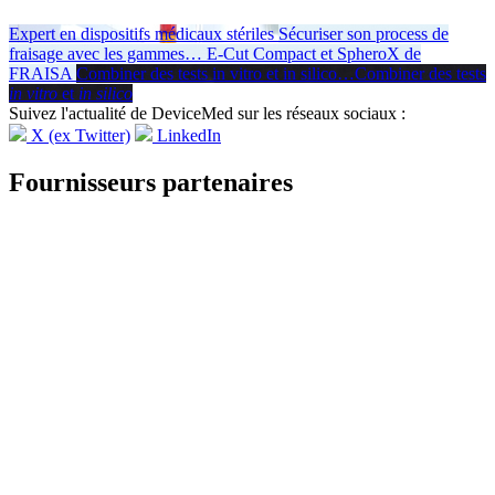
Expert en dispositifs médicaux stériles
Sécuriser son process de
fraisage avec les gammes
…
E-Cut Compact et SpheroX de
FRAISA
Combiner des tests in vitro et in silico
…
Combiner des tests
in vitro
et
in silico
Suivez l'actualité de DeviceMed sur les réseaux sociaux :
X (ex Twitter)
LinkedIn
Fournisseurs partenaires