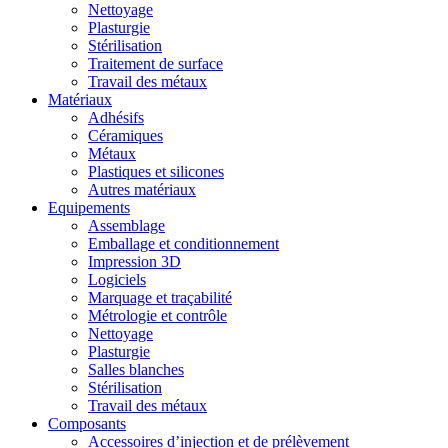
Nettoyage
Plasturgie
Stérilisation
Traitement de surface
Travail des métaux
Matériaux
Adhésifs
Céramiques
Métaux
Plastiques et silicones
Autres matériaux
Equipements
Assemblage
Emballage et conditionnement
Impression 3D
Logiciels
Marquage et traçabilité
Métrologie et contrôle
Nettoyage
Plasturgie
Salles blanches
Stérilisation
Travail des métaux
Composants
Accessoires d’injection et de prélèvement