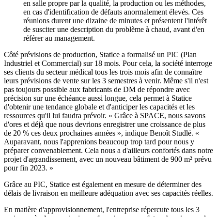
en salle propre par la qualité, la production ou les méthodes,
en cas d'identification de défauts anormalement élevés. Ces
réunions durent une dizaine de minutes et présentent l'intérêt
de susciter une description du problème à chaud, avant d'en
référer au management.
Côté prévisions de production, Statice a formalisé un PIC (Plan
Industriel et Commercial) sur 18 mois. Pour cela, la société interroge
ses clients du secteur médical tous les trois mois afin de connaître
leurs prévisions de vente sur les 3 semestres à venir. Même s'il n'est
pas toujours possible aux fabricants de DM de répondre avec
précision sur une échéance aussi longue, cela permet à Statice
d'obtenir une tendance globale et d'anticiper les capacités et les
ressources qu'il lui faudra prévoir. « Grâce à SPACE, nous savons
d'ores et déjà que nous devrions enregistrer une croissance de plus
de 20 % ces deux prochaines années », indique Benoît Studlé. «
Auparavant, nous l'apprenions beaucoup trop tard pour nous y
préparer convenablement. Cela nous a d'ailleurs confortés dans notre
projet d'agrandissement, avec un nouveau bâtiment de 900 m² prévu
pour fin 2023. »
Grâce au PIC, Statice est également en mesure de déterminer des
délais de livraison en meilleure adéquation avec ses capacités réelles.
En matière d'approvisionnement, l'entreprise répercute tous les 3