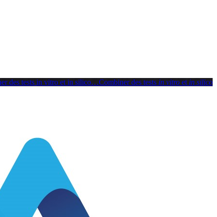
 des tests in vitro et in silico
…
Combiner des tests
in vitro
et
in silico