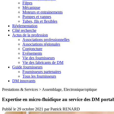
Filtres
Mécanique
Moteurs et entrainements
Pompes et vannes
Tubes, fils et flexibles
Réglementation
Côté recherche
Actus de la profession
Associations professionnelles
Associations régionales
Conjoncture
Evénements
Vie des fournisseurs
Vie des fabricants de DM
Guide fournisseurs
Fournisseurs partenaires
Tous les fournisseurs
DM innovants
Prestations & Services
>
Assemblage, Electronique/optique
Expertise en micro-fluidique au service des DM porta
Publié le
29 octobre 2021
par
Patrick RENARD