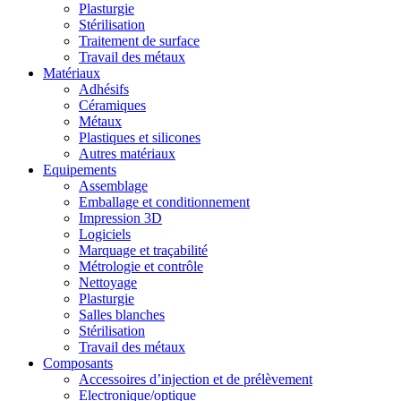
Plasturgie
Stérilisation
Traitement de surface
Travail des métaux
Matériaux
Adhésifs
Céramiques
Métaux
Plastiques et silicones
Autres matériaux
Equipements
Assemblage
Emballage et conditionnement
Impression 3D
Logiciels
Marquage et traçabilité
Métrologie et contrôle
Nettoyage
Plasturgie
Salles blanches
Stérilisation
Travail des métaux
Composants
Accessoires d’injection et de prélèvement
Electronique/optique