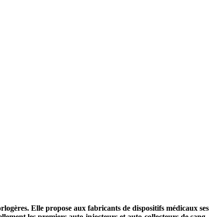
orlogères. Elle propose aux fabricants de dispositifs médicaux ses
ellement les premiers auto-injecteurs et auto-collecteurs de sang