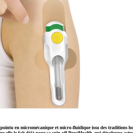
re pointu en micromécanique et micro-fluidique issu des traditions h
e elle le fait déjà pour sa spin-off PreciHealth, qui développe actu