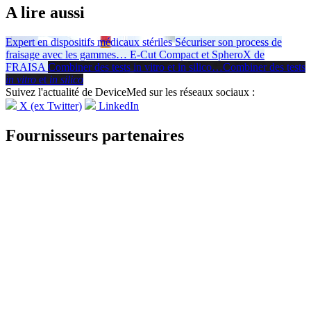
A lire aussi
Expert en dispositifs médicaux stériles
Sécuriser son process de
fraisage avec les gammes
…
E-Cut Compact et SpheroX de
FRAISA
Combiner des tests in vitro et in silico
…
Combiner des tests
in vitro
et
in silico
Suivez l'actualité de DeviceMed sur les réseaux sociaux :
X (ex Twitter)
LinkedIn
Fournisseurs partenaires