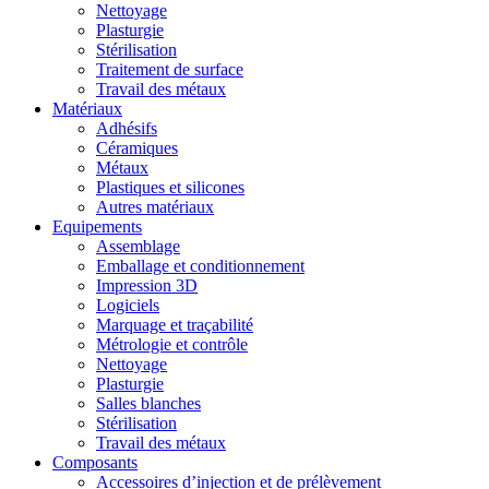
Nettoyage
Plasturgie
Stérilisation
Traitement de surface
Travail des métaux
Matériaux
Adhésifs
Céramiques
Métaux
Plastiques et silicones
Autres matériaux
Equipements
Assemblage
Emballage et conditionnement
Impression 3D
Logiciels
Marquage et traçabilité
Métrologie et contrôle
Nettoyage
Plasturgie
Salles blanches
Stérilisation
Travail des métaux
Composants
Accessoires d’injection et de prélèvement