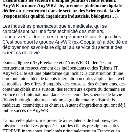
Talents dans les secteurs d’emploi pointus et sous tension,
AnyWR propose AnyWR.Life, première plateforme digitale
dédiée au recrutement dans le secteur des Sciences de la vie
(responsables qualité, ingénieurs industriels, biologistes…).
Les industries pharmaceutique et médicale, qui se
caractérisent par une forte technicité des métiers,
connaissent actuellement une pénurie de profils qualifiés.
C’est pourquoi le groupe AnyWR (ex-Cooptalis) a décidé de
déployer son savoir-faire digital au service du secteur des
sciences de la vie.
Dans la lignée d’IzyFreelance et d’AnyWR.IO, dédiées au
recrutement respectivement des indépendants et des Talents IT,
AnyWR.Life est une plateforme qui inclut : la construction d’une
communauté ciblée de talents internationaux, des applications web
et mobiles, des offres d’emplois, des conseils, des événements, des
contenus ciblés mais surtout, des recruteurs experts du domaine en
France et à l’international dans les secteurs des sciences de la vie
(biotechnologie, pharmaceutique, agroalimentaire, dispositifs
médicaux, cosmétique et chimie). Autant d'ingrédients qui ont déjà
fait le succès de AnyWR.
La nouvelle plateforme présente à des talents de tout pays, des
missions exclusives proposées par des clients prestigieux et des
ETI/PME innovantes, implantés principalement en France et en