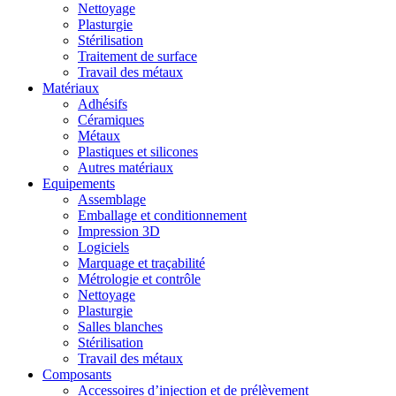
Nettoyage
Plasturgie
Stérilisation
Traitement de surface
Travail des métaux
Matériaux
Adhésifs
Céramiques
Métaux
Plastiques et silicones
Autres matériaux
Equipements
Assemblage
Emballage et conditionnement
Impression 3D
Logiciels
Marquage et traçabilité
Métrologie et contrôle
Nettoyage
Plasturgie
Salles blanches
Stérilisation
Travail des métaux
Composants
Accessoires d’injection et de prélèvement