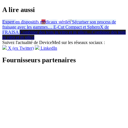
A lire aussi
Expert en dispositifs médicaux stériles
Sécuriser son process de
fraisage avec les gammes
…
E-Cut Compact et SpheroX de
FRAISA
Combiner des tests in vitro et in silico
…
Combiner des tests
in vitro
et
in silico
Suivez l'actualité de DeviceMed sur les réseaux sociaux :
X (ex Twitter)
LinkedIn
Fournisseurs partenaires