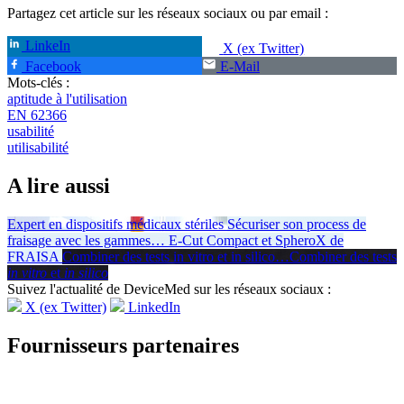
Partagez cet article sur les réseaux sociaux ou par email :
LinkeIn
X (ex Twitter)
Facebook
E-Mail
Mots-clés :
aptitude à l'utilisation
EN 62366
usabilité
utilisabilité
A lire aussi
Expert en dispositifs médicaux stériles
Sécuriser son process de
fraisage avec les gammes
…
E-Cut Compact et SpheroX de
FRAISA
Combiner des tests in vitro et in silico
…
Combiner des tests
in vitro
et
in silico
Suivez l'actualité de DeviceMed sur les réseaux sociaux :
X (ex Twitter)
LinkedIn
Fournisseurs partenaires