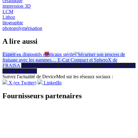
céramique
impression 3D
LCM
Lithoz
litographie
photopolymérisation
A lire aussi
Expert en dispositifs médicaux stériles
Sécuriser son process de
fraisage avec les gammes
…
E-Cut Compact et SpheroX de
FRAISA
Combiner des tests in vitro et in silico
…
Combiner des tests
in vitro
et
in silico
Suivez l'actualité de DeviceMed sur les réseaux sociaux :
X (ex Twitter)
LinkedIn
Fournisseurs partenaires