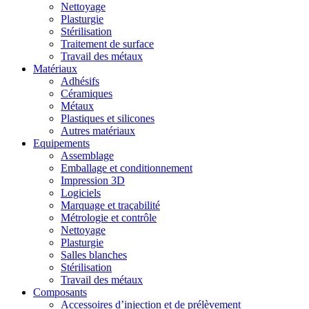
Nettoyage
Plasturgie
Stérilisation
Traitement de surface
Travail des métaux
Matériaux
Adhésifs
Céramiques
Métaux
Plastiques et silicones
Autres matériaux
Equipements
Assemblage
Emballage et conditionnement
Impression 3D
Logiciels
Marquage et traçabilité
Métrologie et contrôle
Nettoyage
Plasturgie
Salles blanches
Stérilisation
Travail des métaux
Composants
Accessoires d’injection et de prélèvement