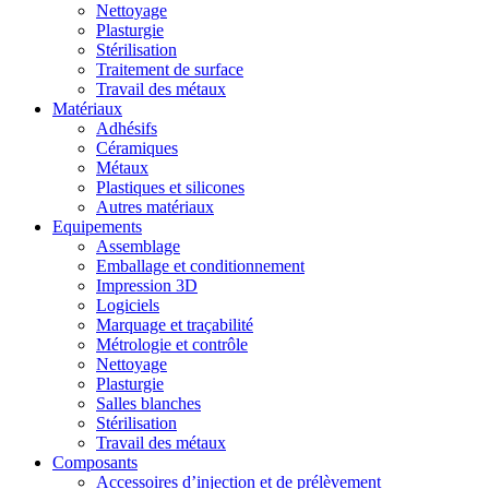
Nettoyage
Plasturgie
Stérilisation
Traitement de surface
Travail des métaux
Matériaux
Adhésifs
Céramiques
Métaux
Plastiques et silicones
Autres matériaux
Equipements
Assemblage
Emballage et conditionnement
Impression 3D
Logiciels
Marquage et traçabilité
Métrologie et contrôle
Nettoyage
Plasturgie
Salles blanches
Stérilisation
Travail des métaux
Composants
Accessoires d’injection et de prélèvement