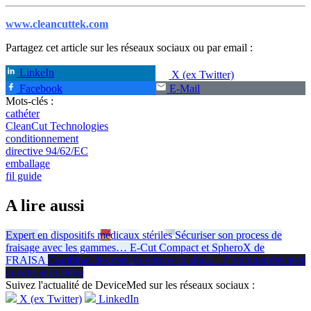
www.cleancuttek.com
Partagez cet article sur les réseaux sociaux ou par email :
LinkeIn
X (ex Twitter)
Facebook
E-Mail
Mots-clés :
cathéter
CleanCut Technologies
conditionnement
directive 94/62/EC
emballage
fil guide
A lire aussi
Expert en dispositifs médicaux stériles
Sécuriser son process de
fraisage avec les gammes
…
E-Cut Compact et SpheroX de
FRAISA
Combiner des tests in vitro et in silico
…
Combiner des tests
in vitro
et
in silico
Suivez l'actualité de DeviceMed sur les réseaux sociaux :
X (ex Twitter)
LinkedIn