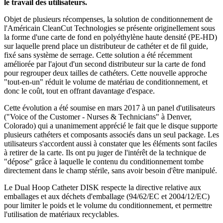
le travail des utilisateurs.
Objet de plusieurs récompenses, la solution de conditionnement de
l'Américain CleanCut Technologies se présente originellement sous
la forme d'une carte de fond en
polyéthylène haute densité
(PE-HD)
sur laquelle prend place un distributeur de cathéter et de fil guide,
fixé sans système de serrage. Cette solution a été récemment
améliorée par l'ajout d'un second distributeur sur la carte de fond
pour regrouper deux tailles de cathéters. Cette nouvelle approche
"tout-en-un" réduit le volume de matériau de conditionnement, et
donc le coût, tout en offrant davantage d'espace.
Cette évolution a été soumise en mars 2017 à un panel d'utilisateurs
("Voice of the Customer - Nurses & Technicians" à Denver,
Colorado) qui a unanimement apprécié le fait que le disque supporte
plusieurs cathéters et composants associés dans un seul package. Les
utilisateurs s'accordent aussi à constater que les éléments sont faciles
à retirer de la carte. Ils ont pu juger de l'intérêt de la technique de
"dépose" grâce à laquelle le contenu du conditionnement tombe
directement dans le champ stérile, sans avoir besoin d'être manipulé.
Le Dual Hoop Catheter DISK respecte la directive relative aux
emballages et aux déchets d'emballage (94/62/EC et 2004/12/EC)
pour limiter le poids et le volume du conditionnement, et permettre
l'utilisation de matériaux recyclables.