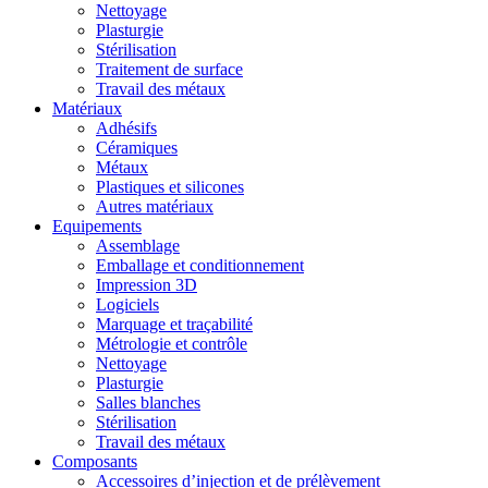
Nettoyage
Plasturgie
Stérilisation
Traitement de surface
Travail des métaux
Matériaux
Adhésifs
Céramiques
Métaux
Plastiques et silicones
Autres matériaux
Equipements
Assemblage
Emballage et conditionnement
Impression 3D
Logiciels
Marquage et traçabilité
Métrologie et contrôle
Nettoyage
Plasturgie
Salles blanches
Stérilisation
Travail des métaux
Composants
Accessoires d’injection et de prélèvement