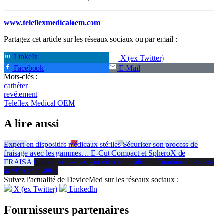
www.teleflexmedicaloem.com
Partagez cet article sur les réseaux sociaux ou par email :
LinkeIn
X (ex Twitter)
Facebook
E-Mail
Mots-clés :
cathéter
revêtement
Teleflex Medical OEM
A lire aussi
Expert en dispositifs médicaux stériles
Sécuriser son process de
fraisage avec les gammes
…
E-Cut Compact et SpheroX de
FRAISA
Combiner des tests in vitro et in silico
…
Combiner des tests
in vitro
et
in silico
Suivez l'actualité de DeviceMed sur les réseaux sociaux :
X (ex Twitter)
LinkedIn
Fournisseurs partenaires