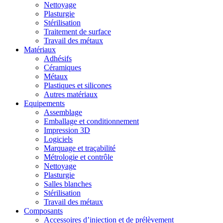
Nettoyage
Plasturgie
Stérilisation
Traitement de surface
Travail des métaux
Matériaux
Adhésifs
Céramiques
Métaux
Plastiques et silicones
Autres matériaux
Equipements
Assemblage
Emballage et conditionnement
Impression 3D
Logiciels
Marquage et traçabilité
Métrologie et contrôle
Nettoyage
Plasturgie
Salles blanches
Stérilisation
Travail des métaux
Composants
Accessoires d’injection et de prélèvement