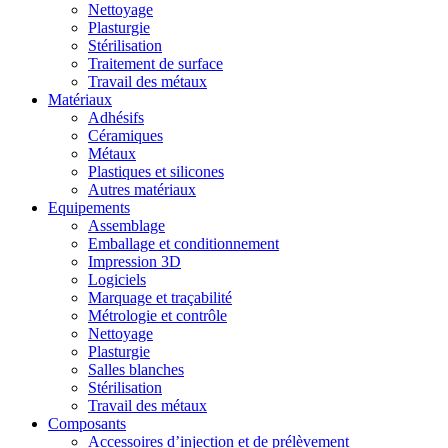
Nettoyage
Plasturgie
Stérilisation
Traitement de surface
Travail des métaux
Matériaux
Adhésifs
Céramiques
Métaux
Plastiques et silicones
Autres matériaux
Equipements
Assemblage
Emballage et conditionnement
Impression 3D
Logiciels
Marquage et traçabilité
Métrologie et contrôle
Nettoyage
Plasturgie
Salles blanches
Stérilisation
Travail des métaux
Composants
Accessoires d’injection et de prélèvement