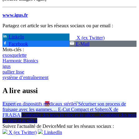
www.igus.fr
Partagez cet article sur les réseaux sociaux ou par email :
LinkeIn
X (ex Twitter)
Facebook
E-Mail
Mots-clés :
exosquelette
Harmonic Bionics
igus
pallier lisse
système d’entraînement
A lire aussi
Expert en dispositifs médicaux stériles
Sécuriser son process de
fraisage avec les gammes
…
E-Cut Compact et SpheroX de
FRAISA
Combiner des tests in vitro et in silico
…
Combiner des tests
in vitro
et
in silico
Suivez l'actualité de DeviceMed sur les réseaux sociaux :
X (ex Twitter)
LinkedIn