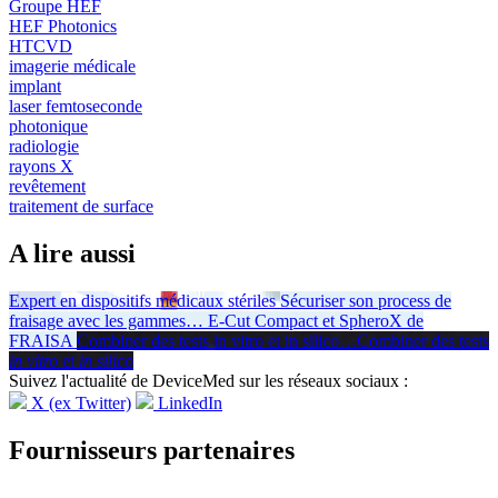
Groupe HEF
HEF Photonics
HTCVD
imagerie médicale
implant
laser femtoseconde
photonique
radiologie
rayons X
revêtement
traitement de surface
A lire aussi
Expert en dispositifs médicaux stériles
Sécuriser son process de
fraisage avec les gammes
…
E-Cut Compact et SpheroX de
FRAISA
Combiner des tests in vitro et in silico
…
Combiner des tests
in vitro
et
in silico
Suivez l'actualité de DeviceMed sur les réseaux sociaux :
X (ex Twitter)
LinkedIn
Fournisseurs partenaires