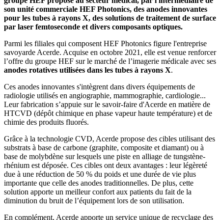
groupe HEF propose au secteur médical, par l'intermédiaire de
son unité commerciale HEF Photonics, des anodes innovantes
pour les tubes à rayons X, des solutions de traitement de surface
par laser femtoseconde et divers composants optiques.
Parmi les filiales qui composent HEF Photonics figure l'entreprise
savoyarde Acerde. Acquise en octobre 2021, elle est venue renforcer
l’offre du groupe HEF sur le marché de l’imagerie médicale avec ses
anodes rotatives utilisées dans les tubes à rayons X
.
Ces anodes innovantes s'intègrent dans divers équipements de
radiologie utilisés en angiographie, mammographie, cardiologie...
Leur fabrication s’appuie sur le savoir-faire d'Acerde en matière de
HTCVD (dépôt chimique en phase vapeur haute température) et de
chimie des produits fluorés.
Grâce à la technologie CVD, Acerde propose des cibles utilisant des
substrats à base de carbone (graphite, composite et diamant) ou à
base de molybdène sur lesquels une piste en alliage de tungstène-
rhénium est déposée. Ces cibles ont deux avantages : leur légèreté
due à une réduction de 50 % du poids et une durée de vie plus
importante que celle des anodes traditionnelles. De plus, cette
solution apporte un meilleur confort aux patients du fait de la
diminution du bruit de l’équipement lors de son utilisation.
En complément, Acerde apporte un service unique de recyclage des