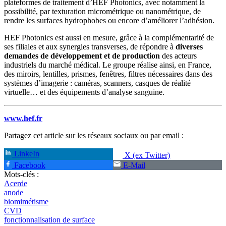
plateformes de traitement d’HEF Photonics, avec notamment la
possibilité, par texturation micrométrique ou nanométrique, de
rendre les surfaces hydrophobes ou encore d’améliorer l’adhésion.
HEF Photonics est aussi en mesure, grâce à la complémentarité de
ses filiales et aux synergies transverses, de répondre à
diverses
demandes de développement et de production
des acteurs
industriels du marché médical. Le groupe réalise ainsi, en France,
des miroirs, lentilles, prismes, fenêtres, filtres nécessaires dans des
systèmes d’imagerie : caméras, scanners, casques de réalité
virtuelle… et des équipements d’analyse sanguine.
www.hef.fr
Partagez cet article sur les réseaux sociaux ou par email :
LinkeIn
X (ex Twitter)
Facebook
E-Mail
Mots-clés :
Acerde
anode
biomimétisme
CVD
fonctionnalisation de surface