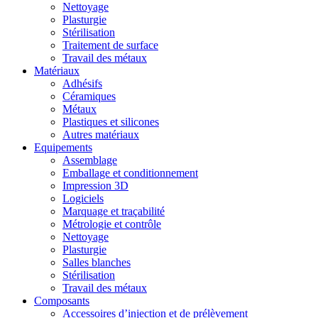
Nettoyage
Plasturgie
Stérilisation
Traitement de surface
Travail des métaux
Matériaux
Adhésifs
Céramiques
Métaux
Plastiques et silicones
Autres matériaux
Equipements
Assemblage
Emballage et conditionnement
Impression 3D
Logiciels
Marquage et traçabilité
Métrologie et contrôle
Nettoyage
Plasturgie
Salles blanches
Stérilisation
Travail des métaux
Composants
Accessoires d’injection et de prélèvement