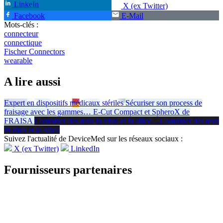
LinkeIn
X (ex Twitter)
Facebook
E-Mail
Mots-clés :
connecteur
connectique
Fischer Connectors
wearable
A lire aussi
Expert en dispositifs médicaux stériles
Sécuriser son process de
fraisage avec les gammes
…
E-Cut Compact et SpheroX de
FRAISA
Combiner des tests in vitro et in silico
…
Combiner des tests
in vitro
et
in silico
Suivez l'actualité de DeviceMed sur les réseaux sociaux :
X (ex Twitter)
LinkedIn
Fournisseurs partenaires