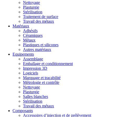
Nettoyage
Plasturgie
Stérilisation
Traitement de surface
Travail des métaux
Matériaux
Adhésifs
Céramiques
Métaux
Plastiques et silicones
Autres matériaux
Equipements
Assemblage
Emballage et conditionnement
Impression 3D
Logiciels
Marquage et traçabilité
Métrologie et contrôle
Nettoyage
Plasturgie
Salles blanches
Stérilisation
Travail des métaux
Composants
Accessoires d’injection et de prélèvement