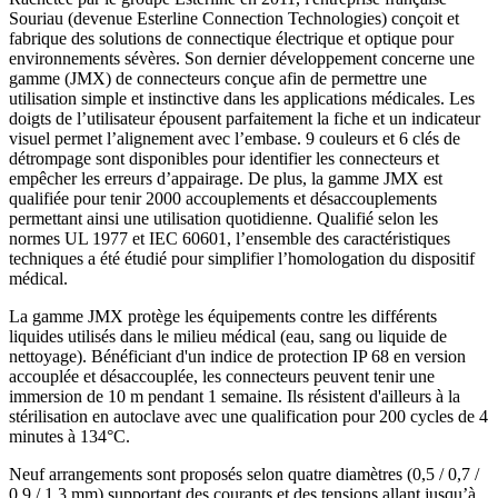
Souriau (devenue Esterline Connection Technologies) conçoit et
fabrique des solutions de connectique électrique et optique pour
environnements sévères. Son dernier développement concerne une
gamme (JMX) de connecteurs conçue afin de permettre une
utilisation simple et instinctive dans les applications médicales. Les
doigts de l’utilisateur épousent parfaitement la fiche et un indicateur
visuel permet l’alignement avec l’embase. 9 couleurs et 6 clés de
détrompage sont disponibles pour identifier les connecteurs et
empêcher les erreurs d’appairage. De plus, la gamme JMX est
qualifiée pour tenir 2000 accouplements et désaccouplements
permettant ainsi une utilisation quotidienne. Qualifié selon les
normes UL 1977 et IEC 60601, l’ensemble des caractéristiques
techniques a été étudié pour simplifier l’homologation du dispositif
médical.
La gamme JMX protège les équipements contre les différents
liquides utilisés dans le milieu médical (eau, sang ou liquide de
nettoyage). Bénéficiant d'un indice de protection IP 68 en version
accouplée et désaccouplée, les connecteurs peuvent tenir une
immersion de 10 m pendant 1 semaine. Ils résistent d'ailleurs à la
stérilisation en autoclave avec une qualification pour 200 cycles de 4
minutes à 134°C.
Neuf arrangements sont proposés selon quatre diamètres (0,5 / 0,7 /
0,9 / 1,3 mm) supportant des courants et des tensions allant jusqu’à