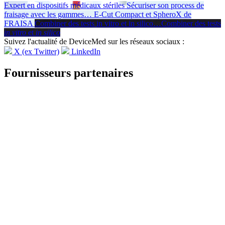
Expert en dispositifs médicaux stériles
Sécuriser son process de
fraisage avec les gammes
…
E-Cut Compact et SpheroX de
FRAISA
Combiner des tests in vitro et in silico
…
Combiner des tests
in vitro
et
in silico
Suivez l'actualité de DeviceMed sur les réseaux sociaux :
X (ex Twitter)
LinkedIn
Fournisseurs partenaires