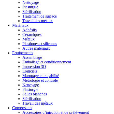
Nettoyage
Plasturgie
Stérilisation
Traitement de surface
Travail des métaux
Matériaux
Adhésifs
Céramiques
Métaux
Plastiques et silicones
Autres matériaux
Equipements
Assemblage
Emballage et conditionnement
Impression 3D
Logiciels
Marquage et traçabilité
Métrologie et contrôle
Nettoyage
Plasturgie
Salles blanches
Stérilisation
Travail des métaux
Composants
Accessoires d’injection et de prélèvement