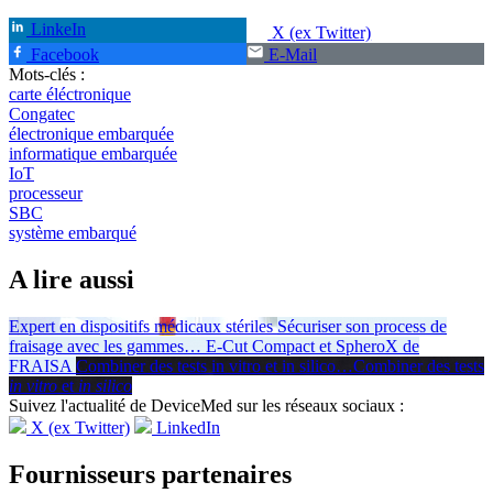
LinkeIn
X (ex Twitter)
Facebook
E-Mail
Mots-clés :
carte éléctronique
Congatec
électronique embarquée
informatique embarquée
IoT
processeur
SBC
système embarqué
A lire aussi
Expert en dispositifs médicaux stériles
Sécuriser son process de
fraisage avec les gammes
…
E-Cut Compact et SpheroX de
FRAISA
Combiner des tests in vitro et in silico
…
Combiner des tests
in vitro
et
in silico
Suivez l'actualité de DeviceMed sur les réseaux sociaux :
X (ex Twitter)
LinkedIn
Fournisseurs partenaires