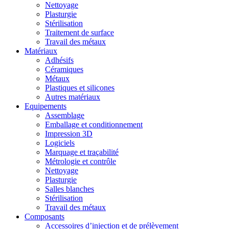
Nettoyage
Plasturgie
Stérilisation
Traitement de surface
Travail des métaux
Matériaux
Adhésifs
Céramiques
Métaux
Plastiques et silicones
Autres matériaux
Equipements
Assemblage
Emballage et conditionnement
Impression 3D
Logiciels
Marquage et traçabilité
Métrologie et contrôle
Nettoyage
Plasturgie
Salles blanches
Stérilisation
Travail des métaux
Composants
Accessoires d’injection et de prélèvement