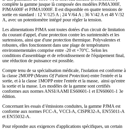
complète la gamme jusque là composée des modèles PJMA300F,
PJMA600F et PJMA1000F. Il est disponible en quatre tensions de
sortie en standard : 12 V/125 A ; 24 V/64 A ; 36 V/42 A et 48 V/32
A, avec un potentiomètre intégré pour régler la tension.
Les alimentations PJMA sont toutes dotées d'un circuit de limitation
du courant d'appel, d'une protection contre les surintensités et les
surtensions, ainsi que d'une protection thermique. Polyvalentes et
robustes, elles fonctionnent dans une plage de températures
environnementales comprise entre -20 et +70°C. Selon les
conditions d'assemblage et de refroidissement de l'équipement final,
une réduction de puissance est possible.
Compte tenu de sa spécialisation médicale, l'isolation est conforme à
la classe 2MOPP (M
eans Of Patient Protection
) entre l'entrée et la
sortie, et à la classe 1MOPP entre l'entrée et la masse, ainsi qu'entre
la sortie et la masse. Les modèles de la gamme sont certifiés
conformes aux normes ANSI/AAMI ES60601-1 et EN60601-1 3e
édition.
Concernant les essais d’émissions conduites, la gamme PJMA est
conforme aux normes FCC-A, VCCI-A, CISPR32-A, EN55011-A
et EN55032-A.
Pour répondre aux exigences d'applications spécifiques, un certain