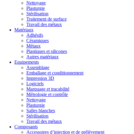
Nettoyage
Plasturgie
Stérilisation
Traitement de surface
Travail des métaux
Matériaux
Adhésifs
Céramiques
Métaux
Plastiques et silicones
Autres matériaux
Equipements
Assemblage
Emballage et conditionnement
Impression 3D
Logiciels
Marquage et traçabilité
Métrologie et contrôle
Nettoyage
Plasturgie
Salles blanches
Stérilisation
Travail des métaux
Composants
Accessoires d’injection et de prélèvement