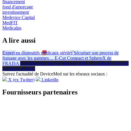
financement
fond d'amorçage
investissement
Medevice Capital
MedFIT
Medicalps
A lire aussi
Expert en dispositifs médicaux stériles
Sécuriser son process de
fraisage avec les gammes
…
E-Cut Compact et SpheroX de
FRAISA
Combiner des tests in vitro et in silico
…
Combiner des tests
in vitro
et
in silico
Suivez l'actualité de DeviceMed sur les réseaux sociaux :
X (ex Twitter)
LinkedIn
Fournisseurs partenaires