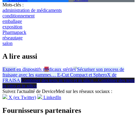
Mots-clés :
administration de médicaments
conditionnement
emballage
exposition
Pharmapack
réseautage
salon
A lire aussi
Expert en dispositifs médicaux stériles
Sécuriser son process de
fraisage avec les gammes
…
E-Cut Compact et SpheroX de
FRAISA
Combiner des tests in vitro et in silico
…
Combiner des tests
in vitro
et
in silico
Suivez l'actualité de DeviceMed sur les réseaux sociaux :
X (ex Twitter)
LinkedIn
Fournisseurs partenaires