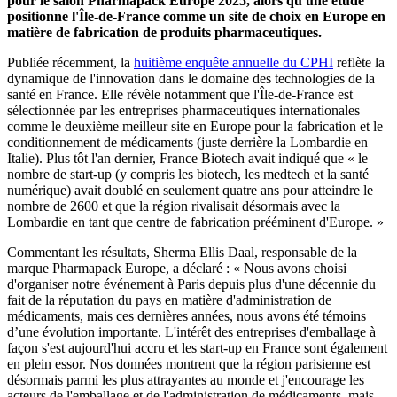
pour le salon Pharmapack Europe 2025, alors qu'une étude
positionne l'Île-de-France comme un site de choix en Europe en
matière de fabrication de produits pharmaceutiques.
Publiée récemment, la
huitième enquête annuelle du CPHI
reflète la
dynamique de l'innovation dans le domaine des technologies de la
santé en France. Elle révèle notamment que l'Île-de-France est
sélectionnée par les entreprises pharmaceutiques internationales
comme le deuxième meilleur site en Europe pour la fabrication et le
conditionnement de médicaments (juste derrière la Lombardie en
Italie). Plus tôt l'an dernier, France Biotech avait indiqué que « le
nombre de start-up (y compris les biotech, les medtech et la santé
numérique) avait doublé en seulement quatre ans pour atteindre le
nombre de 2600 et que la région rivalisait désormais avec la
Lombardie en tant que centre de fabrication prééminent d'Europe. »
Commentant les résultats, Sherma Ellis Daal, responsable de la
marque Pharmapack Europe, a déclaré : « Nous avons choisi
d'organiser notre événement à Paris depuis plus d'une décennie du
fait de la réputation du pays en matière d'administration de
médicaments, mais ces dernières années, nous avons été témoins
d’une évolution importante. L'intérêt des entreprises d'emballage à
façon s'est aujourd'hui accru et les start-up en France sont également
en plein essor. Nos données montrent que la région parisienne est
désormais parmi les plus attrayantes au monde et j'encourage les
acteurs de l'emballage et de l'administration de médicaments, mais