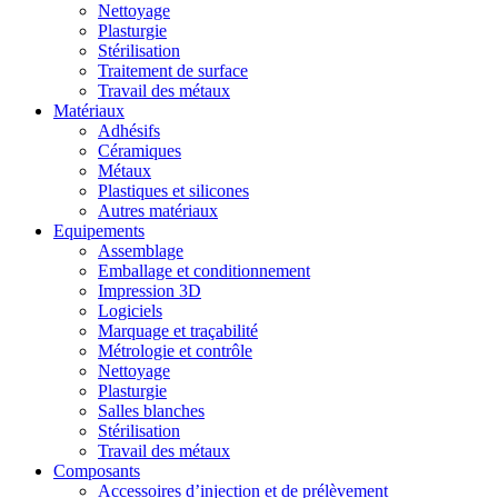
Nettoyage
Plasturgie
Stérilisation
Traitement de surface
Travail des métaux
Matériaux
Adhésifs
Céramiques
Métaux
Plastiques et silicones
Autres matériaux
Equipements
Assemblage
Emballage et conditionnement
Impression 3D
Logiciels
Marquage et traçabilité
Métrologie et contrôle
Nettoyage
Plasturgie
Salles blanches
Stérilisation
Travail des métaux
Composants
Accessoires d’injection et de prélèvement