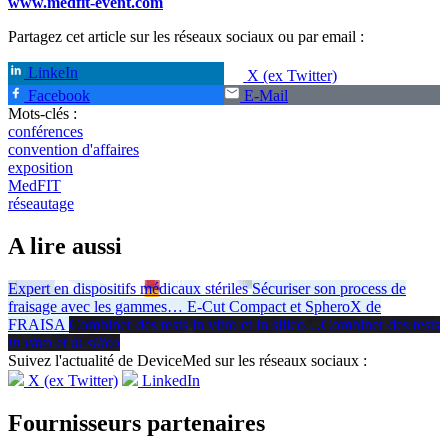
www.medfit-event.com
Partagez cet article sur les réseaux sociaux ou par email :
LinkeIn
X (ex Twitter)
Facebook
E-Mail
Mots-clés :
conférences
convention d'affaires
exposition
MedFIT
réseautage
A lire aussi
Expert en dispositifs médicaux stériles
Sécuriser son process de
fraisage avec les gammes
…
E-Cut Compact et SpheroX de
FRAISA
Combiner des tests in vitro et in silico
…
Combiner des tests
in vitro
et
in silico
Suivez l'actualité de DeviceMed sur les réseaux sociaux :
X (ex Twitter)
LinkedIn
Fournisseurs partenaires