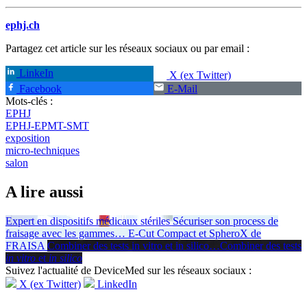
ephj.ch
Partagez cet article sur les réseaux sociaux ou par email :
LinkeIn
X (ex Twitter)
Facebook
E-Mail
Mots-clés :
EPHJ
EPHJ-EPMT-SMT
exposition
micro-techniques
salon
A lire aussi
Expert en dispositifs médicaux stériles
Sécuriser son process de
fraisage avec les gammes
…
E-Cut Compact et SpheroX de
FRAISA
Combiner des tests in vitro et in silico
…
Combiner des tests
in vitro
et
in silico
Suivez l'actualité de DeviceMed sur les réseaux sociaux :
X (ex Twitter)
LinkedIn