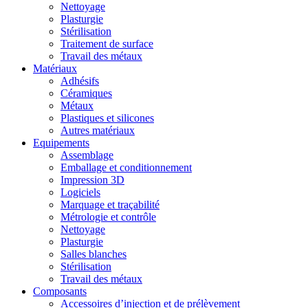
Nettoyage
Plasturgie
Stérilisation
Traitement de surface
Travail des métaux
Matériaux
Adhésifs
Céramiques
Métaux
Plastiques et silicones
Autres matériaux
Equipements
Assemblage
Emballage et conditionnement
Impression 3D
Logiciels
Marquage et traçabilité
Métrologie et contrôle
Nettoyage
Plasturgie
Salles blanches
Stérilisation
Travail des métaux
Composants
Accessoires d’injection et de prélèvement