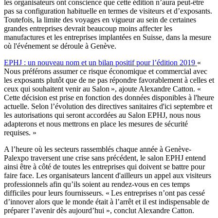
les organisateurs ont conscience que cette édition n’aura peut-être
pas sa configuration habituelle en termes de visiteurs et d’exposants.
Toutefois, la limite des voyages en vigueur au sein de certaines
grandes entreprises devrait beaucoup moins affecter les
manufactures et les entreprises implantées en Suisse, dans la mesure
où l'événement se déroule à Genève.
EPHJ : un nouveau nom et un bilan positif pour l’édition 2019
«
Nous préférons assumer ce risque économique et commercial avec
les exposants plutôt que de ne pas répondre favorablement à celles et
ceux qui souhaitent venir au Salon », ajoute Alexandre Catton. «
Cette décision est prise en fonction des données disponibles à l'heure
actuelle. Selon l’évolution des directives sanitaires d'ici septembre et
les autorisations qui seront accordées au Salon EPHJ, nous nous
adapterons et nous mettrons en place les mesures de sécurité
requises. »
A l’heure où les secteurs rassemblés chaque année à Genève-
Palexpo traversent une crise sans précédent, le salon EPHJ entend
ainsi être à côté de toutes les entreprises qui doivent se battre pour
faire face. Les organisateurs lancent d'ailleurs un appel aux visiteurs
professionnels afin qu’ils soient au rendez-vous en ces temps
difficiles pour leurs fournisseurs. « Les entreprises n’ont pas cessé
d’innover alors que le monde était à l’arrêt et il est indispensable de
préparer l’avenir dès aujourd’hui », conclut Alexandre Catton.