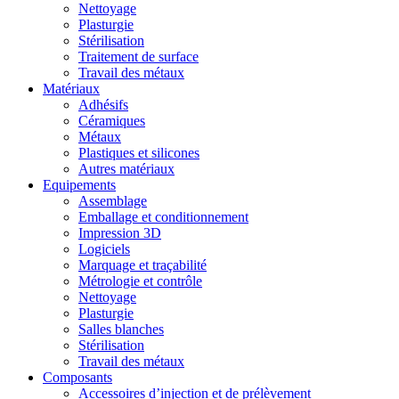
Nettoyage
Plasturgie
Stérilisation
Traitement de surface
Travail des métaux
Matériaux
Adhésifs
Céramiques
Métaux
Plastiques et silicones
Autres matériaux
Equipements
Assemblage
Emballage et conditionnement
Impression 3D
Logiciels
Marquage et traçabilité
Métrologie et contrôle
Nettoyage
Plasturgie
Salles blanches
Stérilisation
Travail des métaux
Composants
Accessoires d’injection et de prélèvement