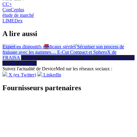
CC+
ConCeplus
étude de marché
LIMEDex
A lire aussi
Expert en dispositifs médicaux stériles
Sécuriser son process de
fraisage avec les gammes
…
E-Cut Compact et SpheroX de
FRAISA
Combiner des tests in vitro et in silico
…
Combiner des tests
in vitro
et
in silico
Suivez l'actualité de DeviceMed sur les réseaux sociaux :
X (ex Twitter)
LinkedIn
Fournisseurs partenaires