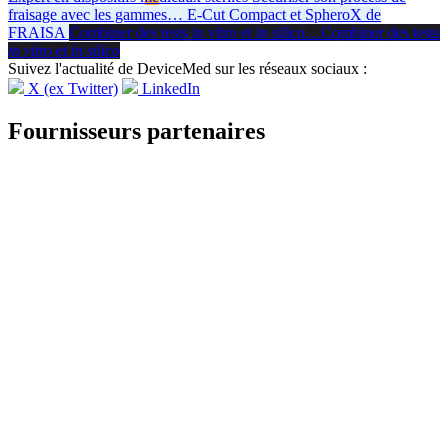
fraisage avec les gammes
…
E-Cut Compact et SpheroX de
FRAISA
Combiner des tests in vitro et in silico
…
Combiner des tests
in vitro
et
in silico
Suivez l'actualité de DeviceMed sur les réseaux sociaux :
X (ex Twitter)
LinkedIn
Fournisseurs partenaires