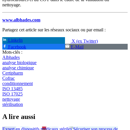
nettoyage.
www.albhades.com
Partagez cet article sur les réseaux sociaux ou par email :
LinkeIn
X (ex Twitter)
Facebook
E-Mail
Mots-clés :
Albhades
analyse biologique
analyse chimique
Certipharm
Cofrac
conditionnement
ISO 13485
ISO 17025
nettoyage
stérilisation
A lire aussi
Expert en dispositifs médicaux stériles
Sécuriser son process de