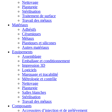
Nettoyage
Plasturgie
Stérilisation
Traitement de surface
Travail des métaux
Matériaux
Adhésifs
Céramiques
Métaux
Plastiques et silicones
Autres matériaux
Equipements
Assemblage
Emballage et conditionnement
Impression 3D
Logiciels
Marquage et traçabilité
Métrologie et contrôle
Nettoyage
Plasturgie
Salles blanches
Stérilisation
Travail des métaux
Composants
Accessoires d’injection et de prélèvement