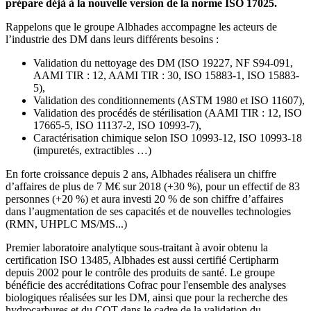
prépare déjà à la nouvelle version de la norme ISO 17025.
Rappelons que le groupe Albhades accompagne les acteurs de
l’industrie des DM dans leurs différents besoins :
Validation du nettoyage des DM (ISO 19227, NF S94-091,
AAMI TIR : 12, AAMI TIR : 30, ISO 15883-1, ISO 15883-
5),
Validation des conditionnements (ASTM 1980 et ISO 11607),
Validation des procédés de stérilisation (AAMI TIR : 12, ISO
17665-5, ISO 11137-2, ISO 10993-7),
Caractérisation chimique selon ISO 10993-12, ISO 10993-18
(impuretés, extractibles …)
En forte croissance depuis 2 ans, Albhades réalisera un chiffre
d’affaires de plus de 7 M€ sur 2018 (+30 %), pour un effectif de 83
personnes (+20 %) et aura investi 20 % de son chiffre d’affaires
dans l’augmentation de ses capacités et de nouvelles technologies
(RMN, UHPLC MS/MS...)
Premier laboratoire analytique sous-traitant à avoir obtenu la
certification ISO 13485, Albhades est aussi certifié Certipharm
depuis 2002 pour le contrôle des produits de santé. Le groupe
bénéficie des accréditations Cofrac pour l'ensemble des analyses
biologiques réalisées sur les DM, ainsi que pour la recherche des
hydrocarbures et du COT dans le cadre de la validation du