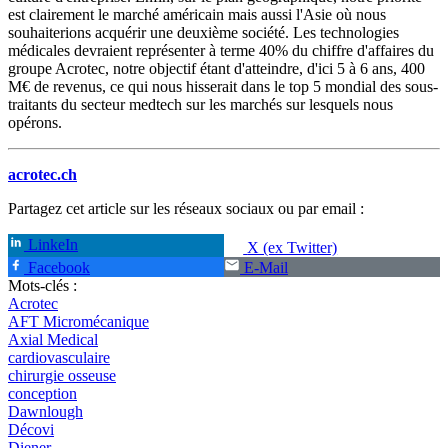
est clairement le marché américain mais aussi l'Asie où nous
souhaiterions acquérir une deuxième société. Les technologies
médicales devraient représenter à terme 40% du chiffre d'affaires du
groupe Acrotec, notre objectif étant d'atteindre, d'ici 5 à 6 ans, 400
M€ de revenus, ce qui nous hisserait dans le top 5 mondial des sous-
traitants du secteur medtech sur les marchés sur lesquels nous
opérons.
acrotec.ch
Partagez cet article sur les réseaux sociaux ou par email :
LinkeIn
X (ex Twitter)
Facebook
E-Mail
Mots-clés :
Acrotec
AFT Micromécanique
Axial Medical
cardiovasculaire
chirurgie osseuse
conception
Dawnlough
Décovi
Diener