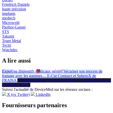
Friedrich Daniels
haute précision
implants
medtech
Microweld
Pierhor-Gasser
STS
Takumi
Team Metal
Tectri
Watchdec
A lire aussi
Expert en dispositifs médicaux stériles
Sécuriser son process de
fraisage avec les gammes
…
E-Cut Compact et SpheroX de
FRAISA
Combiner des tests in vitro et in silico
…
Combiner des tests
in vitro
et
in silico
Suivez l'actualité de DeviceMed sur les réseaux sociaux :
X (ex Twitter)
LinkedIn
Fournisseurs partenaires