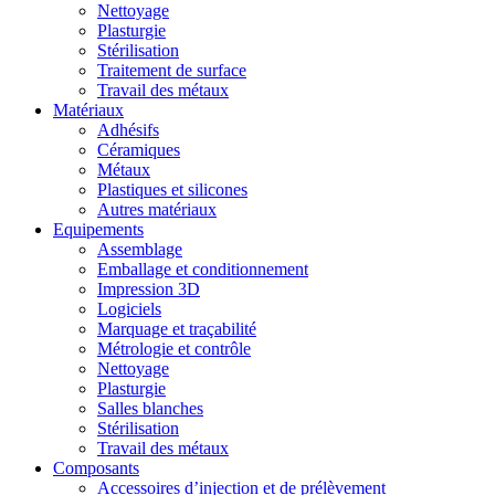
Nettoyage
Plasturgie
Stérilisation
Traitement de surface
Travail des métaux
Matériaux
Adhésifs
Céramiques
Métaux
Plastiques et silicones
Autres matériaux
Equipements
Assemblage
Emballage et conditionnement
Impression 3D
Logiciels
Marquage et traçabilité
Métrologie et contrôle
Nettoyage
Plasturgie
Salles blanches
Stérilisation
Travail des métaux
Composants
Accessoires d’injection et de prélèvement